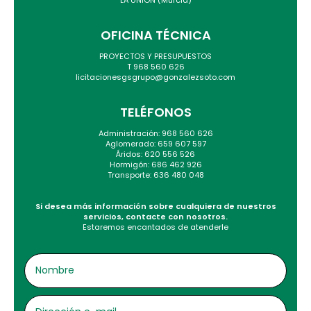
OFICINA TÉCNICA
PROYECTOS Y PRESUPUESTOS
T 968 560 626
licitacionesgsgrupo@gonzalezsoto.com
TELÉFONOS
Administración: 968 560 626
Aglomerado: 659 607 597
Áridos: 620 556 526
Hormigón: 686 462 926
Transporte: 636 480 048
Si desea más información sobre cualquiera de nuestros
servicios, contacte con nosotros.
Estaremos encantados de atenderle
NOMBRE
DIRECCIÓN
E-