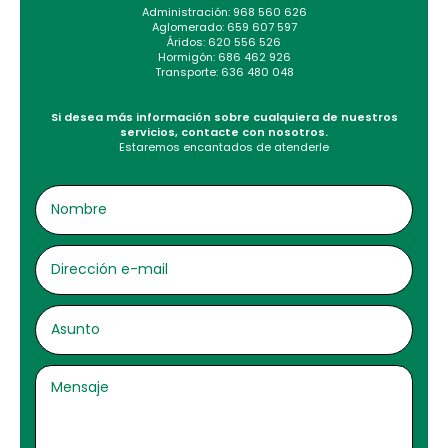
Administración: 968 560 626
Aglomerado: 659 607 597
Áridos: 620 556 526
Hormigón: 686 462 926
Transporte: 636 480 048
Si desea más información sobre cualquiera de nuestros
servicios, contacte con nosotros.
Estaremos encantados de atenderle
NOMBRE
DIRECCIÓN
E-
MAIL
ASUNTO
MENSAJE